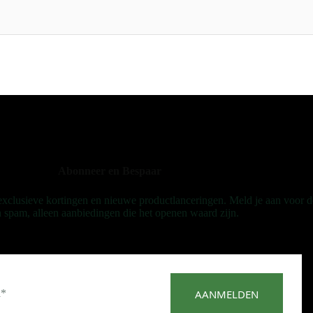
Abonneer en Bespaar
, exclusieve kortingen en nieuwe productlanceringen. Meld je aan voor d
 spam, alleen aanbiedingen die het openen waard zijn.
AANMELDEN