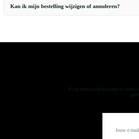
Kan ik mijn bestelling wijzigen of annuleren?
Krijg vroegtijdig toegang tot deals
geen